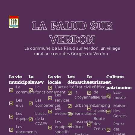
LA PALUD SUR
VERDON
La commune de La Palud sur Verdon, un village
rural au cœur des Gorges du Verdon.
La vie
La
La vie
Les
Le
Culture
municipale
CCAPV
locale
démarches
tourisme
et
patrimoine
La
Le
L'actualité
Etat civil et
Office
commune
fonctionnement
la
de
Eco-
Les
citoyenneté
tourisme
musée
Les
Les
services
élus
compétences
Urbanisme
Camping
Maison
Les
municipal
des
Les
L'actu
évènements
Formulaires
Gorges
équipes
de la
Route
Les
Inscription
CCAPV
des
Route
Les
équipements
école
Crêtes
des
documents
sportifs
Crêtes