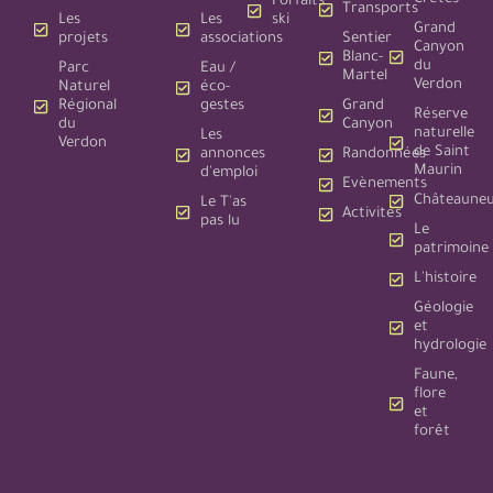
Forfaits
Transports
Les
Les
ski
Grand
projets
associations
Sentier
Canyon
Blanc-
du
Parc
Eau /
Martel
Verdon
Naturel
éco-
Régional
gestes
Grand
Réserve
du
Canyon
naturelle
Les
Verdon
de Saint
annonces
Randonnées
Maurin
d'emploi
Evènements
Châteauneu
Le T'as
Activités
pas lu
Le
patrimoine
L'histoire
Géologie
et
hydrologie
Faune,
flore
et
forêt