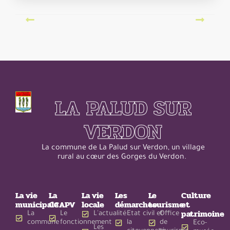
LA PALUD SUR
VERDON
La commune de La Palud sur Verdon, un village
rural au cœur des Gorges du Verdon.
La vie
La
La vie
Les
Le
Culture
municipale
CCAPV
locale
démarches
tourisme
et
patrimoine
La
Le
L'actualité
Etat civil et
Office
commune
fonctionnement
la
de
Eco-
Les