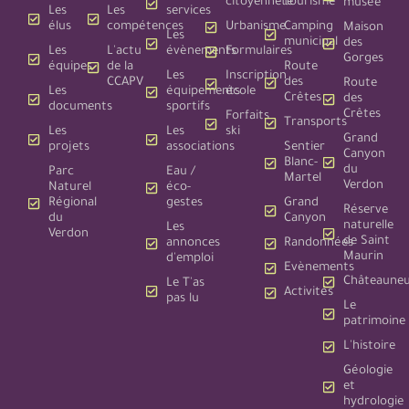
citoyenneté
tourisme
musée
Les
Les
services
élus
compétences
Urbanisme
Camping
Maison
Les
municipal
des
Les
L'actu
évènements
Formulaires
Gorges
équipes
de la
Route
Les
Inscription
CCAPV
des
Route
Les
équipements
école
Crêtes
des
documents
sportifs
Crêtes
Forfaits
Transports
Les
Les
ski
Grand
projets
associations
Sentier
Canyon
Blanc-
du
Parc
Eau /
Martel
Verdon
Naturel
éco-
Régional
gestes
Grand
Réserve
du
Canyon
naturelle
Les
Verdon
de Saint
annonces
Randonnées
Maurin
d'emploi
Evènements
Châteauneu
Le T'as
Activités
pas lu
Le
patrimoine
L'histoire
Géologie
et
hydrologie