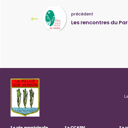
précédent
Les rencontres du Pa
L
La vie municipale
La CCAPV
La v