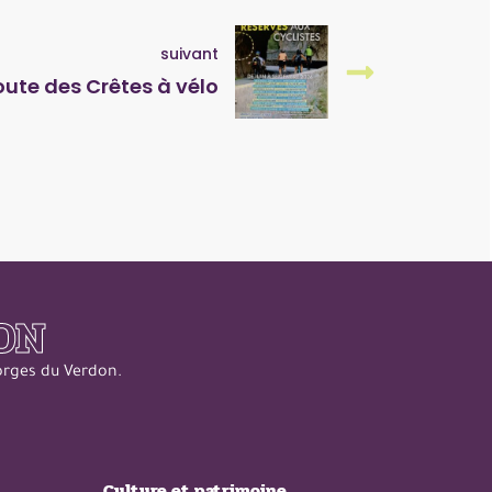
suivant
oute des Crêtes à vélo
ON
Gorges du Verdon.
Culture et patrimoine