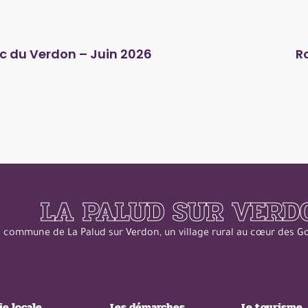
rc du Verdon – Juin 2026
R
LA PALUD SUR VERD
a commune de La Palud sur Verdon, un village rural au cœur des 
ie locale
Les démarches
Le tourisme