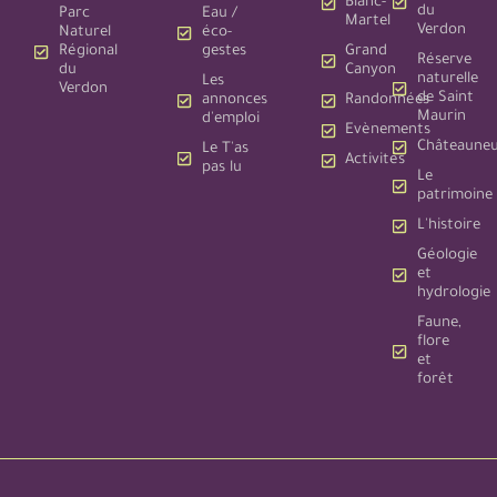
Blanc-
du
Parc
Eau /
Martel
Verdon
Naturel
éco-
Régional
gestes
Grand
Réserve
du
Canyon
naturelle
Les
Verdon
de Saint
annonces
Randonnées
Maurin
d'emploi
Evènements
Châteauneu
Le T'as
Activités
pas lu
Le
patrimoine
L'histoire
Géologie
et
hydrologie
Faune,
flore
et
forêt