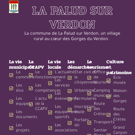
LA PALUD SUR
VERDON
La commune de La Palud sur Verdon, un village
rural au cœur des Gorges du Verdon.
La vie
La
La vie
Les
Le
Culture
municipale
CCAPV
locale
démarches
tourisme
et
patrimoine
La
Le
L'actualité
Etat civil et
Office
commune
fonctionnement
la
de
Eco-
Les
citoyenneté
tourisme
musée
Les
Les
services
élus
compétences
Urbanisme
Camping
Maison
Les
municipal
des
Les
L'actu
évènements
Formulaires
Gorges
équipes
de la
Route
Les
Inscription
CCAPV
des
Route
Les
équipements
école
Crêtes
des
documents
sportifs
Crêtes
Forfaits
Transports
Les
Les
ski
Grand
projets
associations
Sentier
Canyon