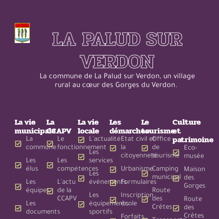
LA PALUD SUR
VERDON
La commune de La Palud sur Verdon, un village
rural au cœur des Gorges du Verdon.
La vie
La
La vie
Les
Le
Culture
municipale
CCAPV
locale
démarches
tourisme
et
patrimoine
La
Le
L'actualité
Etat civil et
Office
commune
fonctionnement
la
de
Eco-
Les
citoyenneté
tourisme
musée
Les
Les
services
élus
compétences
Urbanisme
Camping
Maison
Les
municipal
des
Les
L'actu
évènements
Formulaires
Gorges
équipes
de la
Route
Les
Inscription
CCAPV
des
Route
Les
équipements
école
Crêtes
des
documents
sportifs
Crêtes
Forfaits