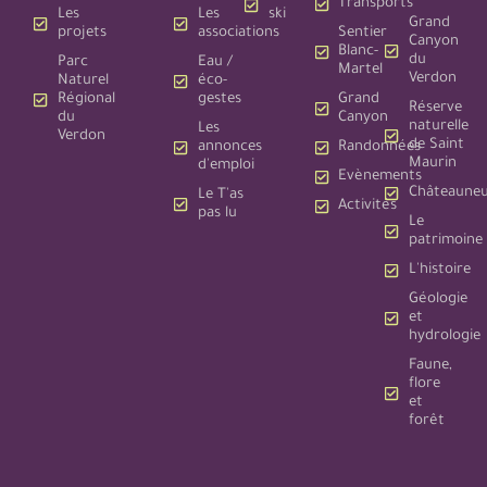
Transports
Les
Les
ski
Grand
projets
associations
Sentier
Canyon
Blanc-
du
Parc
Eau /
Martel
Verdon
Naturel
éco-
Régional
gestes
Grand
Réserve
du
Canyon
naturelle
Les
Verdon
de Saint
annonces
Randonnées
Maurin
d'emploi
Evènements
Châteauneu
Le T'as
Activités
pas lu
Le
patrimoine
L'histoire
Géologie
et
hydrologie
Faune,
flore
et
forêt