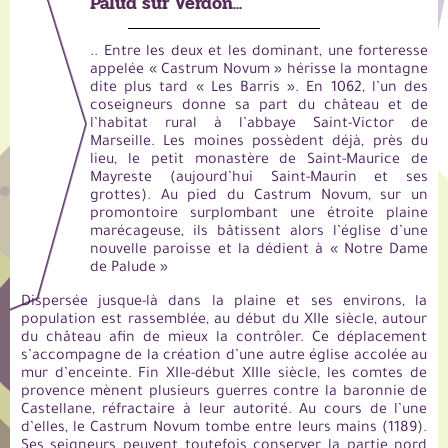
Palud sur Verdon...
.. Entre les deux et les dominant, une forteresse
appelée « Castrum Novum » hérisse la montagne
dite plus tard « Les Barris ». En 1062, l’un des
coseigneurs donne sa part du château et de
l’habitat rural à l’abbaye Saint-Victor de
Marseille. Les moines possèdent déjà, près du
lieu, le petit monastère de Saint-Maurice de
Mayreste (aujourd’hui Saint-Maurin et ses
grottes). Au pied du Castrum Novum, sur un
promontoire surplombant une étroite plaine
marécageuse, ils bâtissent alors l’église d’une
nouvelle paroisse et la dédient à « Notre Dame
de Palude »
Dispersée jusque-là dans la plaine et ses environs, la
population est rassemblée, au début du XIIe siècle, autour
du château afin de mieux la contrôler. Ce déplacement
s’accompagne de la création d’une autre église accolée au
mur d’enceinte. Fin XIIe-début XIIIe siècle, les comtes de
provence mènent plusieurs guerres contre la baronnie de
Castellane, réfractaire à leur autorité. Au cours de l’une
d’elles, le Castrum Novum tombe entre leurs mains (1189).
Ses seigneurs peuvent toutefois conserver la partie nord