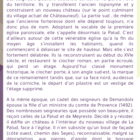
du territoire. Ils y transfèrent l’ancien toponyme et y
construisent un nouveau château (sur le point culminant
du village actuel de Châteauneuf). La partie sud , de même
que l’ancienne forteresse dont elle dépend toujours, n’a
donc plus de nom. Adoptant le vocable de la première
église paroissiale, elle s’appelle désormais la Palud. C’est
d’ailleurs autour de cette vénérable église qu’à la fin du
moyen âge s’installent les habitants, quand ils
commencent à délaisser le site de hauteur. Mais elle s’est
fortement délabrée. Ils la reconstruisent au début du XVIe
siècle, et restaurent le clocher roman, en partie écroulé,
qui perd un étage. Aujourd’hui classé monument
historique, le clocher porte, à son angle sud-est, la marque
de ce remaniement tandis que, sur sa face nord, au-dessus
de la corniche, le départ d’un pilastre est un vestige de
l’étage supprimé.
A la même époque, un cadet des seigneurs de Demandolx
épouse la fille d’un ministre du comte de Provence (1492).
Des nombreuses seigneuries que possède son beau-père, il
reçoit celles de La Palud et de Meyreste. Décidé à y résider,
il édifie un château à l’intérieur du nouveau village de La
Palud, face à l’église. Il n’en subsiste qu’un bout de façade
(côté ouest, chemin des Seyes), reconnaissable, malgré sa
dégradation, aux pierres d’angle dont le bossage