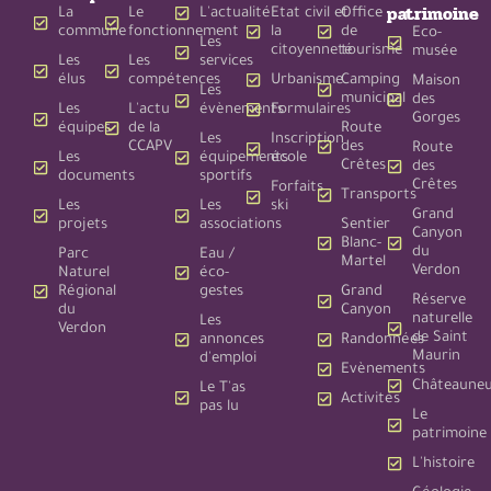
patrimoine
La
Le
L'actualité
Etat civil et
Office
commune
fonctionnement
la
de
Eco-
Les
citoyenneté
tourisme
musée
Les
Les
services
élus
compétences
Urbanisme
Camping
Maison
Les
municipal
des
Les
L'actu
évènements
Formulaires
Gorges
équipes
de la
Route
Les
Inscription
CCAPV
des
Route
Les
équipements
école
Crêtes
des
documents
sportifs
Crêtes
Forfaits
Transports
Les
Les
ski
Grand
projets
associations
Sentier
Canyon
Blanc-
du
Parc
Eau /
Martel
Verdon
Naturel
éco-
Régional
gestes
Grand
Réserve
du
Canyon
naturelle
Les
Verdon
de Saint
annonces
Randonnées
Maurin
d'emploi
Evènements
Châteauneu
Le T'as
Activités
pas lu
Le
patrimoine
L'histoire