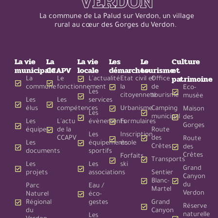
VERDON
La commune de La Palud sur Verdon, un village
rural au cœur des Gorges du Verdon.
La vie
La
La vie
Les
Le
Culture
municipale
CCAPV
locale
démarches
tourisme
et
patrimoine
La
Le
L'actualité
Etat civil et
Office
commune
fonctionnement
la
de
Eco-
Les
citoyenneté
tourisme
musée
Les
Les
services
élus
compétences
Urbanisme
Camping
Maison
Les
municipal
des
Les
L'actu
évènements
Formulaires
Gorges
équipes
de la
Route
Les
Inscription
CCAPV
des
Route
Les
équipements
école
Crêtes
des
documents
sportifs
Crêtes
Forfaits
Transports
Les
Les
ski
Grand
projets
associations
Sentier
Canyon
Blanc-
du
Parc
Eau /
Martel
Verdon
Naturel
éco-
Régional
gestes
Grand
Réserve
du
Canyon
naturelle
Les