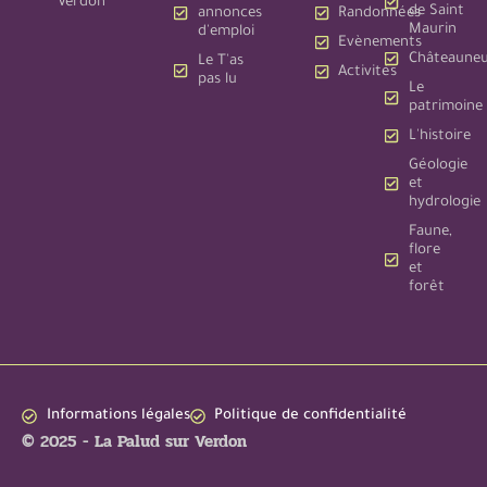
Verdon
de Saint
annonces
Randonnées
Maurin
d'emploi
Evènements
Châteauneu
Le T'as
Activités
pas lu
Le
patrimoine
L'histoire
Géologie
et
hydrologie
Faune,
flore
et
forêt
Informations légales
Politique de confidentialité
© 2025 - La Palud sur Verdon