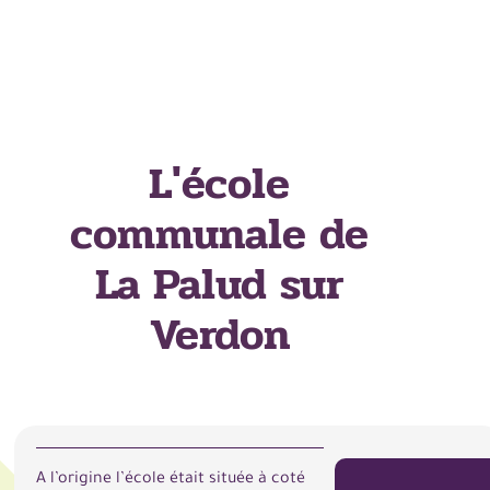
L'école
communale de
La Palud sur
Verdon
A l’origine l’école était située à coté