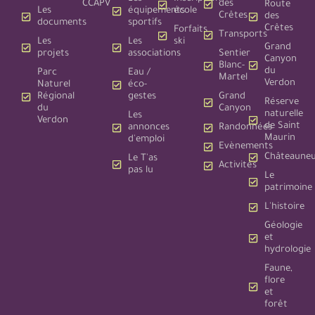
CCAPV
des
Route
Les
équipements
école
Crêtes
des
documents
sportifs
Crêtes
Forfaits
Transports
Les
Les
ski
Grand
projets
associations
Sentier
Canyon
Blanc-
du
Parc
Eau /
Martel
Verdon
Naturel
éco-
Régional
gestes
Grand
Réserve
du
Canyon
naturelle
Les
Verdon
de Saint
annonces
Randonnées
Maurin
d'emploi
Evènements
Châteauneu
Le T'as
Activités
pas lu
Le
patrimoine
L'histoire
Géologie
et
hydrologie
Faune,
flore
et
forêt