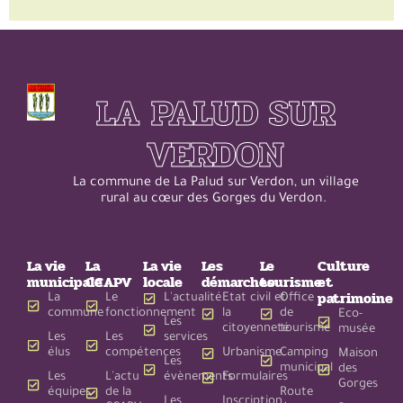
LA PALUD SUR
VERDON
La commune de La Palud sur Verdon, un village
rural au cœur des Gorges du Verdon.
La vie
La
La vie
Les
Le
Culture
municipale
CCAPV
locale
démarches
tourisme
et
patrimoine
La
Le
L'actualité
Etat civil et
Office
commune
fonctionnement
la
de
Eco-
Les
citoyenneté
tourisme
musée
Les
Les
services
élus
compétences
Urbanisme
Camping
Maison
Les
municipal
des
Les
L'actu
évènements
Formulaires
Gorges
équipes
de la
Route
Les
Inscription