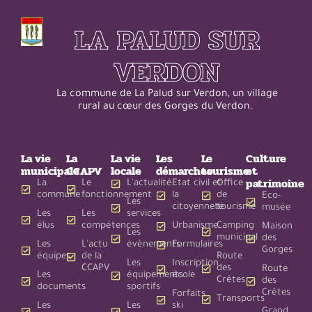
LA PALUD SUR
VERDON
La commune de La Palud sur Verdon, un village
rural au cœur des Gorges du Verdon.
La vie
La
La vie
Les
Le
Culture
municipale
CCAPV
locale
démarches
tourisme
et
patrimoine
La
Le
L'actualité
Etat civil et
Office
commune
fonctionnement
la
de
Eco-
Les
citoyenneté
tourisme
musée
Les
Les
services
élus
compétences
Urbanisme
Camping
Maison
Les
municipal
des
Les
L'actu
évènements
Formulaires
Gorges
équipes
de la
Route
Les
Inscription
CCAPV
des
Route
Les
équipements
école
Crêtes
des
documents
sportifs
Crêtes
Forfaits
Transports
Les
Les
ski
Grand