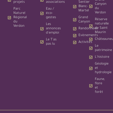
projets
associations
Sentier
Canyon
Blanc-
du
Parc
Eau /
Martel
Verdon
Naturel
éco-
Régional
gestes
Grand
Réserve
du
Canyon
naturelle
Les
Verdon
de Saint
annonces
Randonnées
Maurin
d'emploi
Evènements
Châteauneu
Le T'as
Activités
pas lu
Le
patrimoine
L'histoire
Géologie
et
hydrologie
Faune,
flore
et
forêt