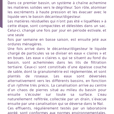
Dans ce premier bassin, un système à chaîne achemine
les matières solides vers le dégrilleur. Son rôle, atomiser
les excréments à haute pression et les évacuer avec le
liquide vers le bassin décanteur/digesteur.
Les matières résiduelles qui n’ont pas été « liquéfiées » à
cette étape, sont compactées et délestées dans un sac.
Celui-ci, changé une fois par jour en période estivale, et
une seule
fois par semaine en basse saison, est ensuite jeté aux
ordures ménagères.
Une fois arrivé dans le décanteur/digesteur le liquide
chargé de particules va se diviser en eaux « claires » et
en boues. Les eaux « claires », qui se situent au fond du
bassin, sont acheminées dans les lits de filtration
tertiaire. Ceux-ci sont constitués d’une épaisse couche
de sable, dont la granulométrie est réglementée, et sont
plantés de roseaux. Les eaux sont déversées
alternativement vers les différents bassins, en fonction
d’un rythme très précis. La canalisation arrive au centre
d’un chaos de pierres situé au milieu du bassin pour
ensuite s’écouler sur toute sa surface. L’eau
naturellement refiltrée, collectée par un drain, s’évacue
ensuite par une canalisation qui se déverse dans le Naï.
Ces effluents, régulièrement testés par un laboratoire
agréé, sont conformes aux normes environnementales.