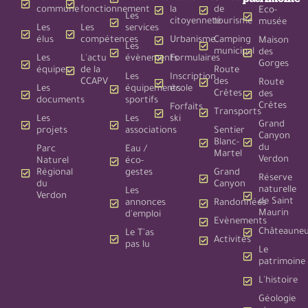
commune
fonctionnement
la
de
Eco-
Les
citoyenneté
tourisme
musée
Les
Les
services
élus
compétences
Urbanisme
Camping
Maison
Les
municipal
des
Les
L'actu
évènements
Formulaires
Gorges
équipes
de la
Route
Les
Inscription
CCAPV
des
Route
Les
équipements
école
Crêtes
des
documents
sportifs
Crêtes
Forfaits
Transports
Les
Les
ski
Grand
projets
associations
Sentier
Canyon
Blanc-
du
Parc
Eau /
Martel
Verdon
Naturel
éco-
Régional
gestes
Grand
Réserve
du
Canyon
naturelle
Les
Verdon
de Saint
annonces
Randonnées
Maurin
d'emploi
Evènements
Châteauneu
Le T'as
Activités
pas lu
Le
patrimoine
L'histoire
Géologie