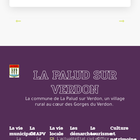
LA PALUD SUR
VERDON
La commune de La Palud sur Verdon, un village
rural au cœur des Gorges du Verdon.
La vie
La
La vie
Les
Le
Culture
municipale
CCAPV
locale
démarches
tourisme
et
patrimoine
La
Le
L'actualité
Etat civil et
Office