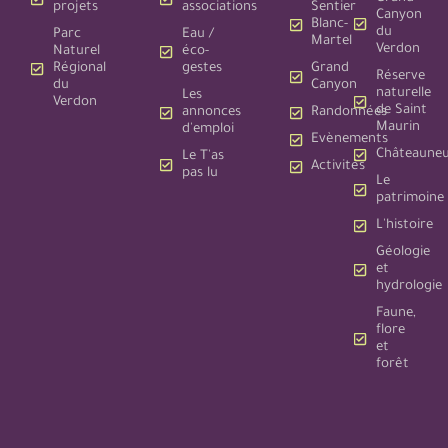
projets
associations
Sentier
Canyon
Blanc-
du
Parc
Eau /
Martel
Verdon
Naturel
éco-
Régional
gestes
Grand
Réserve
du
Canyon
naturelle
Les
Verdon
de Saint
annonces
Randonnées
Maurin
d'emploi
Evènements
Châteauneu
Le T'as
Activités
pas lu
Le
patrimoine
L'histoire
Géologie
et
hydrologie
Faune,
flore
et
forêt