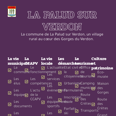
LA PALUD SUR
VERDON
La commune de La Palud sur Verdon, un village
rural au cœur des Gorges du Verdon.
La vie
La
La vie
Les
Le
Culture
municipale
CCAPV
locale
démarches
tourisme
et
patrimoine
La
Le
L'actualité
Etat civil et
Office
commune
fonctionnement
la
de
Eco-
Les
citoyenneté
tourisme
musée
Les
Les
services
élus
compétences
Urbanisme
Camping
Maison
Les
municipal
des
Les
L'actu
évènements
Formulaires
Gorges
équipes
de la
Route
Les
Inscription
CCAPV
des
Route
Les
équipements
école
Crêtes
des
documents
sportifs
Crêtes
Forfaits
Transports
Les
Les
ski
Grand