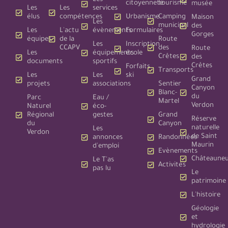
citoyenneté
tourisme
musée
Les
Les
services
élus
compétences
Urbanisme
Camping
Maison
Les
municipal
des
Les
L'actu
évènements
Formulaires
Gorges
équipes
de la
Route
Les
Inscription
CCAPV
des
Route
Les
équipements
école
Crêtes
des
documents
sportifs
Crêtes
Forfaits
Transports
Les
Les
ski
Grand
projets
associations
Sentier
Canyon
Blanc-
du
Parc
Eau /
Martel
Verdon
Naturel
éco-
Régional
gestes
Grand
Réserve
du
Canyon
naturelle
Les
Verdon
de Saint
annonces
Randonnées
Maurin
d'emploi
Evènements
Châteauneu
Le T'as
Activités
pas lu
Le
patrimoine
L'histoire
Géologie
et
hydrologie