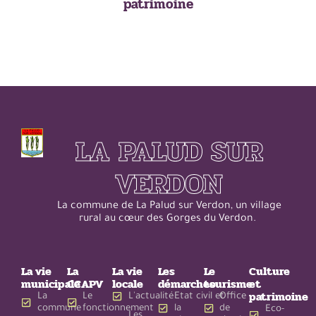
patrimoine
LA PALUD SUR
VERDON
La commune de La Palud sur Verdon, un village
rural au cœur des Gorges du Verdon.
La vie
La
La vie
Les
Le
Culture
municipale
CCAPV
locale
démarches
tourisme
et
patrimoine
La
Le
L'actualité
Etat civil et
Office
commune
fonctionnement
la
de
Eco-
Les